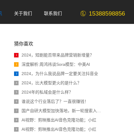
15388598856
讯
关于我们
联系我们
ABOUT
Contact
猜你喜欢
2024，短剧能否带来品牌营销新增量？
1
深度解析:周鸿祎谈Sora模型：中美AI
2
2024，为什么我说品牌一定要关注抖音全
3
2024，比大模型更火的是什么？
4
2024年的私域会是什么样？
5
谁说这个行业落后了？一直很赚钱！
6
国产自研大模型加快落地，新一轮搜索入口战
7
AI视野：剪映推出AI音色克隆功能；小红
8
AI视野：剪映推出AI音色克隆功能；小红
9