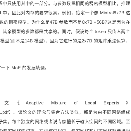
理过程中只使用其中的一部分。与参数数量相同的稠密模型相比，推理
，因此对内存的要求很高。例如，给定一个像 Mixtral8x7B 这
数的稠密模型。为什么是47B 参数而不是8x7B =56B?这是因为在
络，其余模型的参数都是共享的。同时，假设每个 token 只传入两个
模型(而不是14B 模型)，因为它进行的是2x7B 的矩阵乘法运算，
一下 MoE 的发展轨迹。
tive Mixture of Local Experts》
n/absps/jjnh91.pdf）。该论文的理念与集合方法类似，都是为由不同网络组成
子集。每个独立的网络或者说专家擅长于输入空间的不同区域。至
个专家网络的权重。在训练过程中，专家网络和门控网络都要接受